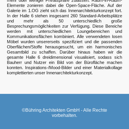
mehr oder weniger Privatsphäre zulassen. Raum-in-Raum-
Elemente zonieren dabei die Open-Space-Fläche. Auf der
Galerie im 1.OG zieht sich das Innenarchitekturkonzept fort.
In der Halle 6 stehen insgesamt 260 Standard-Arbeitsplätze
und mehr als 50 unterschiedlich große
Besprechungsmöglichkeiten zur Verfügung. Diese Bereiche
werden mit unterschiedlichen Loungebereichen und
Kommunikationsflächen kombiniert. Alle verwendeten losen
Möbel wurden unsererseits spezifiziert und die passenden
Oberflächen/Stoffe herausgesucht, um ein harmonisches
Gesamtbild zu schaffen. Darüber hinaus haben wir die
gesamte Halle 6 dreidimensional visualisiert, sodass sich
Bauherr und Nutzer ein Bild von der Bürofläche machen
konnten. Inspirations-/Mood-Bilder und einer Materialkollage
komplettierten unser Innenarchitekturkonzept.
©Bühring Architekten GmbH - Alle Rechte
vorbehalten.