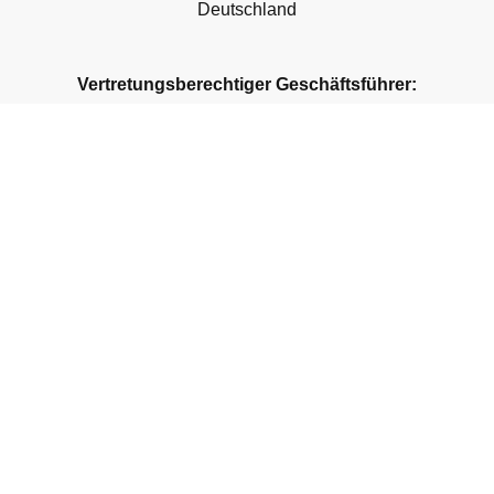
Deutschland
Vertretungsberechtiger Geschäftsführer:
Architekt Dipl.-Ing. André Bühring
Kontakt:
Telefon:
+49 5361 2730354
Telefax:
+49 5371 2737207
E-Mail: andre@buehring-architekten.de
Registergericht:
Amtsgericht Braunschweig